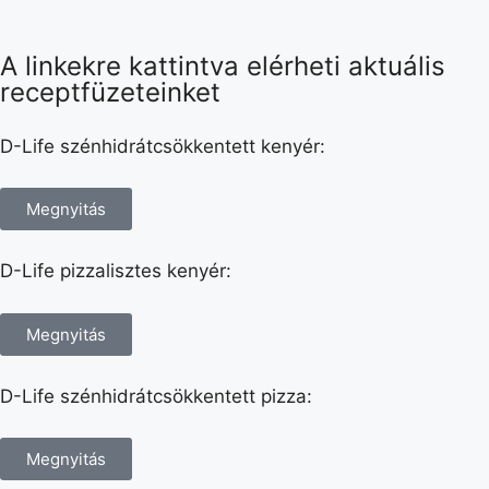
A linkekre kattintva elérheti aktuális
receptfüzeteinket
D-Life szénhidrátcsökkentett kenyér:
Megnyitás
D-Life pizzalisztes kenyér:
Megnyitás
D-Life szénhidrátcsökkentett pizza:
Megnyitás