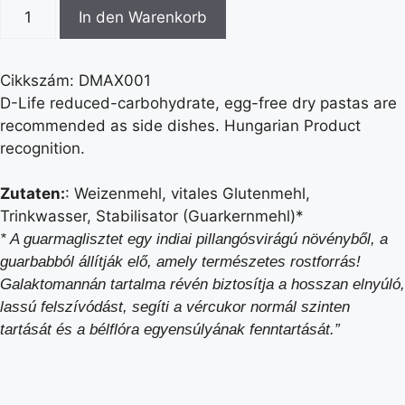
In den Warenkorb
Cikkszám: DMAX001
D-Life reduced-carbohydrate, egg-free dry pastas are
recommended as side dishes. Hungarian Product
recognition.
Zutaten:
: Weizenmehl, vitales Glutenmehl,
Trinkwasser, Stabilisator (Guarkernmehl)*
* A guarmaglisztet egy indiai pillangósvirágú növényből, a
guarbabból állítják elő, amely természetes rostforrás!
Galaktomannán tartalma révén biztosítja a hosszan elnyúló,
lassú felszívó
d
ást, segíti a vércukor normál szinten
tartását és a bélflóra egyensúlyának fenntartását.”