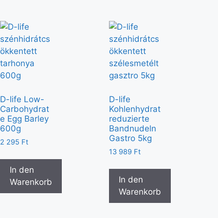
D-life Low-
D-life
Carbohydrat
Kohlenhydrat
e Egg Barley
reduzierte
600g
Bandnudeln
Gastro 5kg
2 295
Ft
13 989
Ft
In den
In den
Warenkorb
Warenkorb