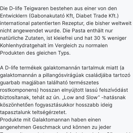
Die D-life Teigwaren bestehen aus einer von den
Entwicklern (Gabonakutató Kft, Diabet Trade Kft.)
international patentierten Rezeptur, die bisher weltweit
nicht angewendet wurde. Die Pasta enthält nur
natürliche Zutaten, ist kleiefrei und hat 30 % weniger
Kohlenhydratgehalt im Vergleich zu normalen
Produkten des gleichen Typs.
A D-life termékek galaktomannán tartalmuk miatt (a
galaktomannán a pillangósvirágúak családjába tartozó
guarbab magjában található természetes
rostkomponens) hosszan elnyújtott lassú felszívódást
biztosítanak, tehát az ún. „Low and Slow” -hatásnak
köszönhetően fogyasztásukkor hosszabb ideig
tapasztalunk teltségérzetet.
Produkte mit Galaktomannan haben einen
angenehmen Geschmack und können zu jeder