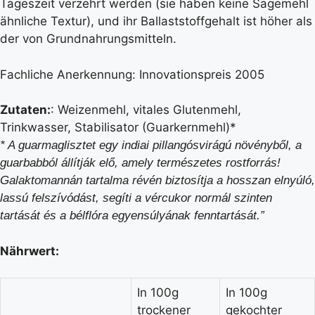
Tageszeit verzehrt werden (sie haben keine Sägemehl
ähnliche Textur), und ihr Ballaststoffgehalt ist höher als
der von Grundnahrungsmitteln.
Fachliche Anerkennung: Innovationspreis 2005
Zutaten:
: Weizenmehl, vitales Glutenmehl,
Trinkwasser, Stabilisator (Guarkernmehl)*
* A guarmaglisztet egy indiai pillangósvirágú növényből, a
guarbabból állítják elő, amely természetes rostforrás!
Galaktomannán tartalma révén biztosítja a hosszan elnyúló,
lassú felszívó
d
ást, segíti a vércukor normál szinten
tartását és a bélflóra egyensúlyának fenntartását.”
Nährwert:
In 100g
In 100g
trockener
gekochter