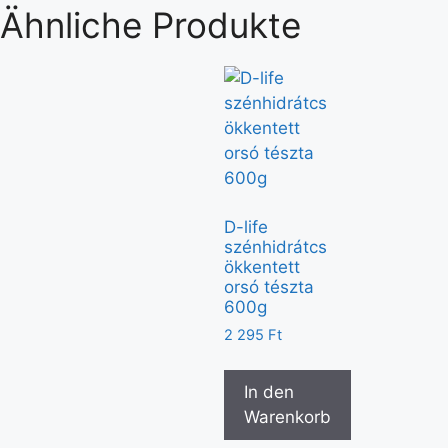
Ähnliche Produkte
D-life
szénhidrátcs
ökkentett
orsó tészta
600g
2 295
Ft
In den
Warenkorb