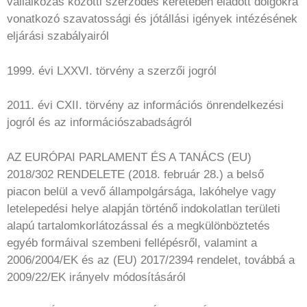
vállalkozás közötti szerződés keretében eladott dolgokra
vonatkozó szavatossági és jótállási igények intézésének
eljárási szabályairól
1999. évi LXXVI. törvény a szerzői jogról
2011. évi CXII. törvény az információs önrendelkezési
jogról és az információszabadságról
AZ EURÓPAI PARLAMENT ÉS A TANÁCS (EU)
2018/302 RENDELETE (2018. február 28.) a belső
piacon belül a vevő állampolgársága, lakóhelye vagy
letelepedési helye alapján történő indokolatlan területi
alapú tartalomkorlátozással és a megkülönböztetés
egyéb formáival szembeni fellépésről, valamint a
2006/2004/EK és az (EU) 2017/2394 rendelet, továbbá a
2009/22/EK irányelv módosításáról