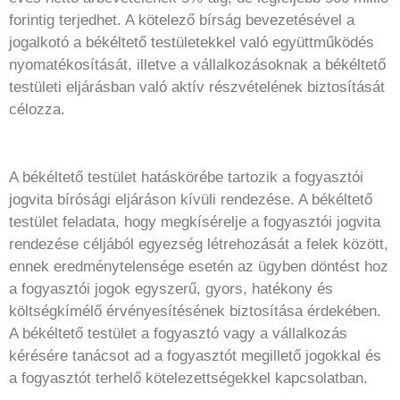
forintig terjedhet. A kötelező bírság bevezetésével a
jogalkotó a békéltető testületekkel való együttműködés
nyomatékosítását, illetve a vállalkozásoknak a békéltető
testületi eljárásban való aktív részvételének biztosítását
célozza.
A békéltető testület hatáskörébe tartozik a fogyasztói
jogvita bírósági eljáráson kívüli rendezése. A békéltető
testület feladata, hogy megkísérelje a fogyasztói jogvita
rendezése céljából egyezség létrehozását a felek között,
ennek eredménytelensége esetén az ügyben döntést hoz
a fogyasztói jogok egyszerű, gyors, hatékony és
költségkímélő érvényesítésének biztosítása érdekében.
A békéltető testület a fogyasztó vagy a vállalkozás
kérésére tanácsot ad a fogyasztót megillető jogokkal és
a fogyasztót terhelő kötelezettségekkel kapcsolatban.