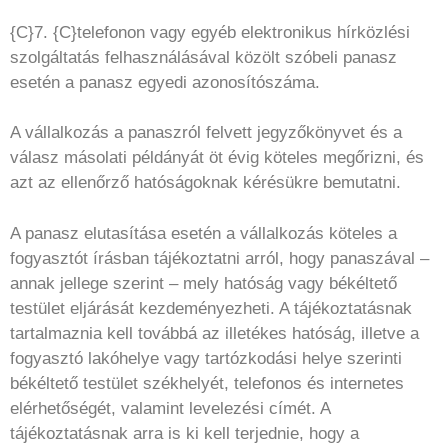
{C}7. {C}telefonon vagy egyéb elektronikus hírközlési
szolgáltatás felhasználásával közölt szóbeli panasz
esetén a panasz egyedi azonosítószáma.
A vállalkozás a panaszról felvett jegyzőkönyvet és a
válasz másolati példányát öt évig köteles megőrizni, és
azt az ellenőrző hatóságoknak kérésükre bemutatni.
A panasz elutasítása esetén a vállalkozás köteles a
fogyasztót írásban tájékoztatni arról, hogy panaszával –
annak jellege szerint – mely hatóság vagy békéltető
testület eljárását kezdeményezheti. A tájékoztatásnak
tartalmaznia kell továbbá az illetékes hatóság, illetve a
fogyasztó lakóhelye vagy tartózkodási helye szerinti
békéltető testület székhelyét, telefonos és internetes
elérhetőségét, valamint levelezési címét. A
tájékoztatásnak arra is ki kell terjednie, hogy a