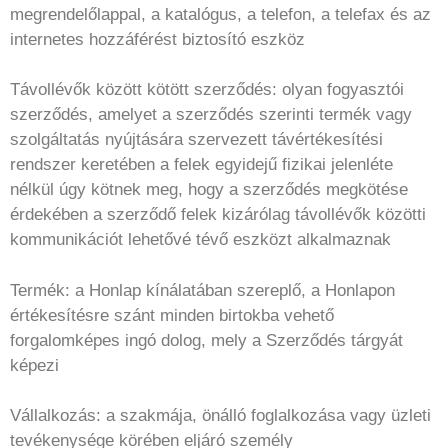
megrendelőlappal, a katalógus, a telefon, a telefax és az
internetes hozzáférést biztosító eszköz
Távollévők között kötött szerződés: olyan fogyasztói
szerződés, amelyet a szerződés szerinti termék vagy
szolgáltatás nyújtására szervezett távértékesítési
rendszer keretében a felek egyidejű fizikai jelenléte
nélkül úgy kötnek meg, hogy a szerződés megkötése
érdekében a szerződő felek kizárólag távollévők közötti
kommunikációt lehetővé tévő eszközt alkalmaznak
Termék: a Honlap kínálatában szereplő, a Honlapon
értékesítésre szánt minden birtokba vehető
forgalomképes ingó dolog, mely a Szerződés tárgyát
képezi
Vállalkozás: a szakmája, önálló foglalkozása vagy üzleti
tevékenysége körében eljáró személy