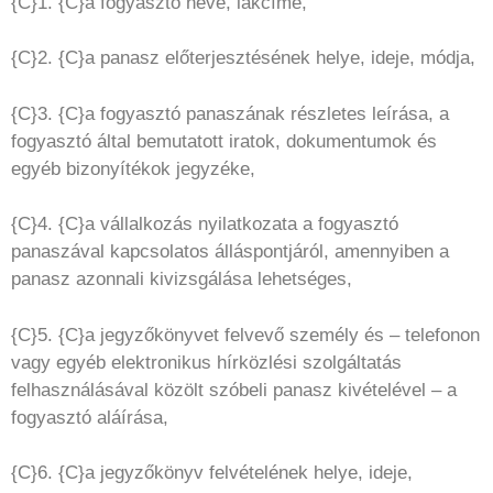
{C}1. {C}a fogyasztó neve, lakcíme,
{C}2. {C}a panasz előterjesztésének helye, ideje, módja,
{C}3. {C}a fogyasztó panaszának részletes leírása, a
fogyasztó által bemutatott iratok, dokumentumok és
egyéb bizonyítékok jegyzéke,
{C}4. {C}a vállalkozás nyilatkozata a fogyasztó
panaszával kapcsolatos álláspontjáról, amennyiben a
panasz azonnali kivizsgálása lehetséges,
{C}5. {C}a jegyzőkönyvet felvevő személy és – telefonon
vagy egyéb elektronikus hírközlési szolgáltatás
felhasználásával közölt szóbeli panasz kivételével – a
fogyasztó aláírása,
{C}6. {C}a jegyzőkönyv felvételének helye, ideje,