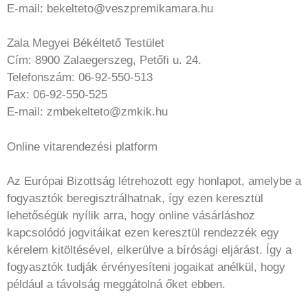
E-mail: bekelteto@veszpremikamara.hu
Zala Megyei Békéltető Testület
Cím: 8900 Zalaegerszeg, Petőfi u. 24.
Telefonszám: 06-92-550-513
Fax: 06-92-550-525
E-mail: zmbekelteto@zmkik.hu
Online vitarendezési platform
Az Európai Bizottság létrehozott egy honlapot, amelybe a
fogyasztók beregisztrálhatnak, így ezen keresztül
lehetőségük nyílik arra, hogy online vásárláshoz
kapcsolódó jogvitáikat ezen keresztül rendezzék egy
kérelem kitöltésével, elkerülve a bírósági eljárást. Így a
fogyasztók tudják érvényesíteni jogaikat anélkül, hogy
például a távolság meggátolná őket ebben.