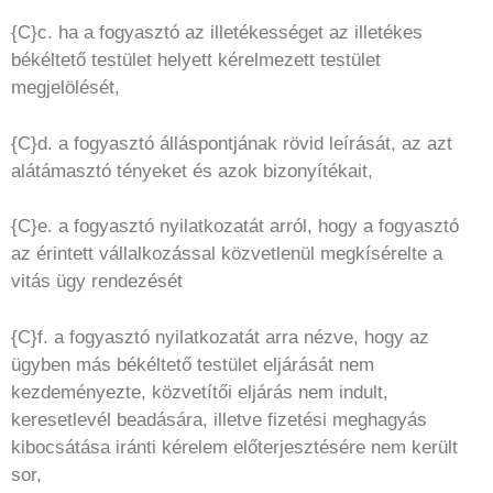
{C}c. ha a fogyasztó az illetékességet az illetékes
békéltető testület helyett kérelmezett testület
megjelölését,
{C}d. a fogyasztó álláspontjának rövid leírását, az azt
alátámasztó tényeket és azok bizonyítékait,
{C}e. a fogyasztó nyilatkozatát arról, hogy a fogyasztó
az érintett vállalkozással közvetlenül megkísérelte a
vitás ügy rendezését
{C}f. a fogyasztó nyilatkozatát arra nézve, hogy az
ügyben más békéltető testület eljárását nem
kezdeményezte, közvetítői eljárás nem indult,
keresetlevél beadására, illetve fizetési meghagyás
kibocsátása iránti kérelem előterjesztésére nem került
sor,