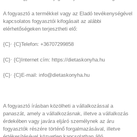
A fogyasztó a termékkel vagy az Eladó tevékenységével
kapcsolatos fogyasztói kifogásait az alábbi
elérhetőségeken terjesztheti elő:
{C}· {C}Telefon: +36707299858
{C}· {C}Internet cím: https://dietaskonyha.hu
{C}· {C}E-mail: info@dietaskonyha.hu
A fogyasztó írásban közölheti a vállalkozással a
panaszát, amely a vállalkozásnak, illetve a vállalkozás
érdekében vagy javára eljáró személynek az áru
fogyasztók részére történő forgalmazásával, illetve
értékesítésével közvetlen kapcsolatban álló