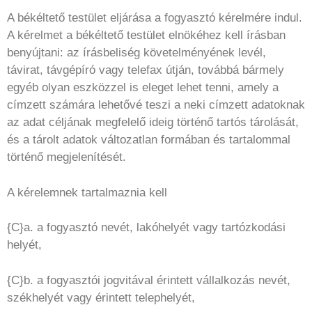
A békéltető testület eljárása a fogyasztó kérelmére indul.
A kérelmet a békéltető testület elnökéhez kell írásban
benyújtani: az írásbeliség követelményének levél,
távirat, távgépíró vagy telefax útján, továbbá bármely
egyéb olyan eszközzel is eleget lehet tenni, amely a
címzett számára lehetővé teszi a neki címzett adatoknak
az adat céljának megfelelő ideig történő tartós tárolását,
és a tárolt adatok változatlan formában és tartalommal
történő megjelenítését.
A kérelemnek tartalmaznia kell
{C}a. a fogyasztó nevét, lakóhelyét vagy tartózkodási
helyét,
{C}b. a fogyasztói jogvitával érintett vállalkozás nevét,
székhelyét vagy érintett telephelyét,