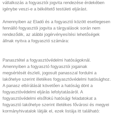
vállalkozás a fogyasztói jogvita rendezése érdekében
igénybe veszi-e a békéltető testületi eljárást.
Amennyiben az Eladó és a fogyasztó között esetlegesen
fennálló fogyasztói jogvita a tárgyalások során nem
rendeződik, az alábbi jogérvényesítési lehetőségek
állnak nyitva a fogyasztó számára:
Panasztétel a fogyasztóvédelmi hatóságoknál.
Amennyiben a fogyasztó fogyasztói jogainak
megsértését észleli, jogosult panasszal fordulni a
lakóhelye szerint illetékes fogyasztóvédelmi hatósághoz.
A panasz elbírálását követően a hatóság dönt a
fogyasztóvédelmi eljárás lefolytatásáról. A
fogyasztóvédelmi elsőfokú hatósági feladatokat a
fogyasztó lakóhelye szerint illetékes fővárosi és megyei
kormányhivatalok látják el, ezek listája itt található: