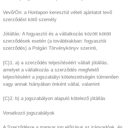
Vevő/Ön: a Honlapon keresztül vételi ajánlatot tevő
szerződést kötő személy
Jótállás: A fogyasztó és a vállalkozás között kötött
szerződések esetén (a továbbiakban: fogyasztói
szerződés) a Polgári Törvénykönyv szerinti,
{C}1. a) a szerződés teljesítéséért vállalt jótállás,
amelyet a vállalkozás a szerződés megfelelő
teljesítéséért a jogszabályi kötelezettségén túlmenően
vagy annak hiányában önként vállal, valamint
{C}2. b) a jogszabályon alapuló kötelező jótállás
Vonatkozó jogszabályok
A Szerződésre a magyar jog előírásai az irányadóak, és