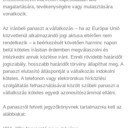
magatartására, tevékenységére vagy mulasztására
vonatkozik.
Az írásbeli panaszt a vállalkozás – ha az Európai Unió
közvetlenül alkalmazandó jogi aktusa eltérően nem
rendelkezik – a beérkezését követően harminc napon
belül köteles írásban érdemben megválaszolni és
intézkedni annak közlése iránt. Ennél rövidebb határidőt
jogszabály, hosszabb határidőt törvény állapíthat meg. A
panaszt elutasító álláspontját a vállalkozás indokolni
köteles. A telefonon vagy elektronikus hírközlési
szolgáltatás felhasználásával közölt szóbeli panaszt a
vállalkozás köteles egyedi azonosítószámmal ellátni.
A panaszról felvett jegyzőkönyvnek tartalmaznia kell az
alábbiakat: