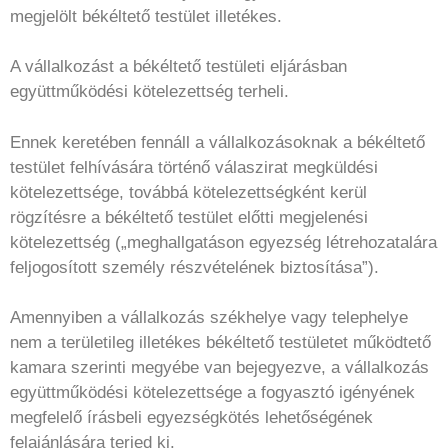
megjelölt békéltető testület illetékes.
A vállalkozást a békéltető testületi eljárásban
együttműködési kötelezettség terheli.
Ennek keretében fennáll a vállalkozásoknak a békéltető
testület felhívására történő válaszirat megküldési
kötelezettsége, továbbá kötelezettségként kerül
rögzítésre a békéltető testület előtti megjelenési
kötelezettség („meghallgatáson egyezség létrehozatalára
feljogosított személy részvételének biztosítása”).
Amennyiben a vállalkozás székhelye vagy telephelye
nem a területileg illetékes békéltető testületet működtető
kamara szerinti megyébe van bejegyezve, a vállalkozás
együttműködési kötelezettsége a fogyasztó igényének
megfelelő írásbeli egyezségkötés lehetőségének
felajánlására terjed ki.