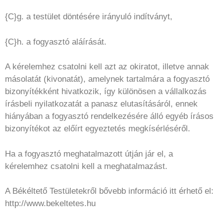
{C}g. a testület döntésére irányuló indítványt,
{C}h. a fogyasztó aláírását.
A kérelemhez csatolni kell azt az okiratot, illetve annak
másolatát (kivonatát), amelynek tartalmára a fogyasztó
bizonyítékként hivatkozik, így különösen a vállalkozás
írásbeli nyilatkozatát a panasz elutasításáról, ennek
hiányában a fogyasztó rendelkezésére álló egyéb írásos
bizonyítékot az előírt egyeztetés megkísérléséről.
Ha a fogyasztó meghatalmazott útján jár el, a
kérelemhez csatolni kell a meghatalmazást.
A Békéltető Testületekről bővebb információ itt érhető el:
http://www.bekeltetes.hu