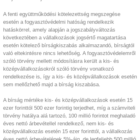
A fenti együttműködési kötelezettség megszegése
esetén a fogyasztóvédelmi hatóság rendelkezik
hatáskörrel, amely alapján a jogszabályváltozás
következtében a vállalkozások jogsértő magatartása
esetén kötelező bírságkiszabás alkalmazandó, bírságtól
való eltekintésre nincs lehetőség. A fogyasztóvédelemről
szóló törvény mellett módosításra került a kis- és
középvállalkozásokról szóló törvény vonatkozó
rendelkezése is, így a kis- és középvállalkozások esetén
sem mellőzhető majd a bírság kiszabása.
A bírság mértéke kis- és középvállalkozások esetén 15
ezer forinttól 500 ezer forintig terjedhet, míg a számviteli
törvény hatálya alá tartozó, 100 millió forintot meghaladó
éves nettó árbevétellel rendelkező, nem kis- és
középvállalkozás esetén 15 ezer forinttól, a vállalkozás
éves nettó árbevételének 5%-áig, de legfeljebb 500 millió