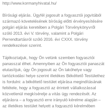
http://www.kormanyhivatal.hu/
Bírósági eljárás. Ügyfél jogosult a fogyasztói jogvitából
származó követelésének bíróság előtti érvényesítésére
polgári eljárás keretében a Polgári Törvénykönyvről
szóló 2013. évi V. törvény, valamint a Polgári
Perrendtartásról szóló 2016. évi CXXX. törvény
rendelkezései szerint.
Tájékoztatjuk, hogy Ön velünk szemben fogyasztói
panasszal élhet. Amennyiben az Ön fogyasztói panaszát
elutasítjuk, úgy Ön jogosult az Ön lakóhelye vagy
tartózkodási helye szerint illetékes Békéltető Testülethez
is fordulni: a békéltető testület eljárása megindításának
feltétele, hogy a fogyasztó az érintett vállalkozással
közvetlenül megkísérelje a vitás ügy rendezését. Az
eljárásra – a fogyasztó erre irányuló kérelme alapján –
az illetékes testület helyett a fogyasztó kérelmében