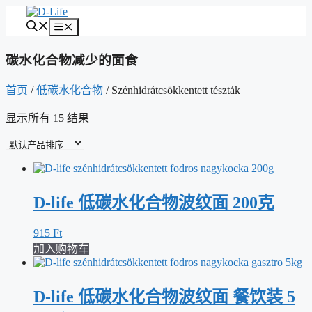
跳
菜
至
单
内
碳水化合物减少的面食
容
首页
/
低碳水化合物
/ Szénhidrátcsökkentett tészták
显示所有 15 结果
D-life 低碳水化合物波纹面 200克
915
Ft
加入购物车
D-life 低碳水化合物波纹面 餐饮装 5