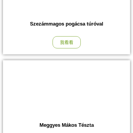
Szezámmagos pogácsa túróval
我看看
Meggyes Mákos Tészta