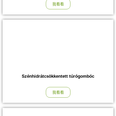
我看看
Szénhidrátcsökkentett túrógombóc
我看看