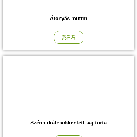
Áfonyás muffin
我看看
Szénhidrátcsökkentett sajttorta