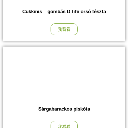
Cukkinis – gombás D-life orsó tészta
我看看
Sárgabarackos piskóta
我看看