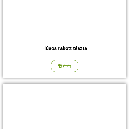
Húsos rakott tészta
我看看