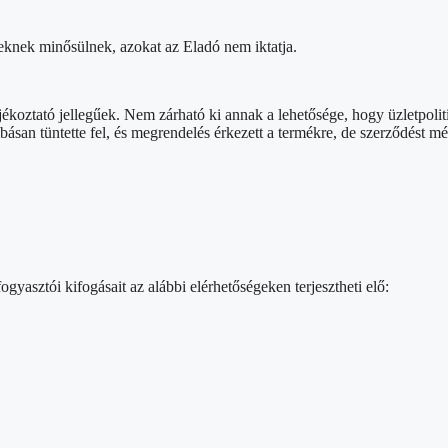
seknek minősülnek, azokat az Eladó nem iktatja.
ékoztató jellegűek. Nem zárható ki annak a lehetősége, hogy üzletpoli
ásan tüntette fel, és megrendelés érkezett a termékre, de szerződést m
yasztói kifogásait az alábbi elérhetőségeken terjesztheti elő: