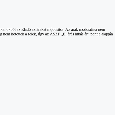
tikai okból az Eladó az árakat módosítsa. Az árak módosítása nem
ég nem kötöttek a felek, úgy az ÁSZF „Eljárás hibás ár” pontja alapján