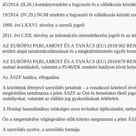
45/2014. (II.26.) kormányrendelet a fogyasztó és a vállalkozás közötti
19/2014. (IV.29.) NGM rendelet a fogyasztó és vállalkozás közötti sze
1999. évi LXXVI. törvény a szerzői jogról
2011. évi CXII. törvény az információs önrendelkezési jogról és az i
AZ EURÓPAI PARLAMENT ÉS A TANÁCS (EU) 2018/302 RENDELETE (201
területi alapú tartalomkorlátozással és a megkülönböztetés egyéb fo
AZ EURÓPAI PARLAMENT ÉS A TANÁCS (EU) 2016/679 RENDELETE (201
szabad áramlásáról, valamint a 95/46/EK rendelet hatályon kívül helye
Az ÁSZF hatálya, elfogadása
A közöttünk létrejövő szerződés tartalmát – a vonatkozó kötelező érv
megfelelően tartalmazza a jelen ÁSZF az Önt és bennünket illető jogokat és
szabályokat, valamint az elállási jog gyakorlásának feltételeit.
A Honlap használatához szükséges azon technikai tájékoztatást, mely
Ön a megrendelése véglegesítése előtt köteles megismerni a jelen ÁSZ
A szerződés nyelve, a szerződés formája