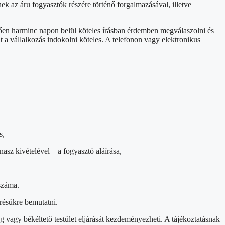
ek az áru fogyasztók részére történő forgalmazásával, illetve
tően harminc napon belül köteles írásban érdemben megválaszolni és
át a vállalkozás indokolni köteles. A telefonon vagy elektronikus
s,
asz kivételével – a fogyasztó aláírása,
száma.
érésükre bemutatni.
ág vagy békéltető testület eljárását kezdeményezheti. A tájékoztatásnak