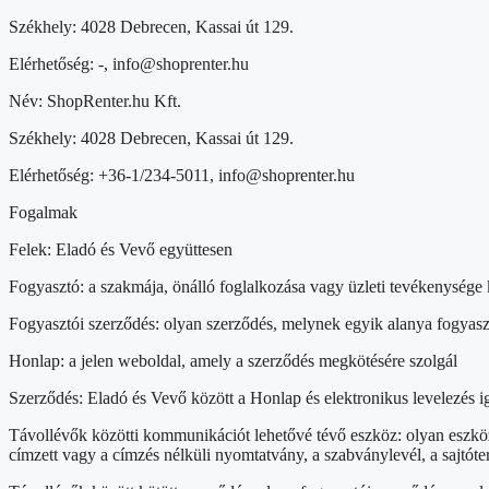
Székhely: 4028 Debrecen, Kassai út 129.
Elérhetőség: -, info@shoprenter.hu
Név: ShopRenter.hu Kft.
Székhely: 4028 Debrecen, Kassai út 129.
Elérhetőség: +36-1/234-5011, info@shoprenter.hu
Fogalmak
Felek: Eladó és Vevő együttesen
Fogyasztó: a szakmája, önálló foglalkozása vagy üzleti tevékenysége 
Fogyasztói szerződés: olyan szerződés, melynek egyik alanya fogyas
Honlap: a jelen weboldal, amely a szerződés megkötésére szolgál
Szerződés: Eladó és Vevő között a Honlap és elektronikus levelezés i
Távollévők közötti kommunikációt lehetővé tévő eszköz: olyan eszköz
címzett vagy a címzés nélküli nyomtatvány, a szabványlevél, a sajtóter