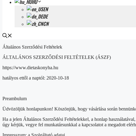
HU
EN
DE
CN
Általános Szerződési Feltételek
ÁLTALÁNOS SZERZŐDÉSI FELTÉTELEK (ÁSZF)
https://www.dietaskonyha.hu
hatályos ettől a naptól: 2020-10-18
Preambulum
Üdvözöljük honlapunkon! Köszönjük, hogy vásárlása során bennünket
Ha a jelen Általános Szerződési Feltételekkel, a honlap használatáva
úgy kérjük, vegye fel munkatársunkkal a kapcsolatot a megadott elér
Impresszum: a Szolgáltató adatai