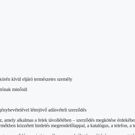
körén kívül eljáró természetes személy
ztónak minősül
génybevételével létrejövő adásvételi szerződés
, amely alkalmas a felek távollétében – szerződés megkötése érdekében
mékben közzétett hirdetés megrendelőlappal, a katalógus, a telefon, a te