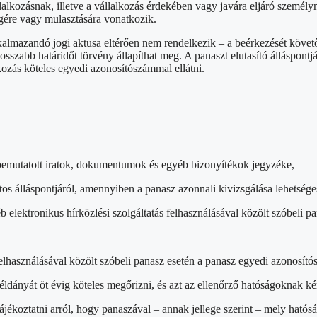
lalkozásnak, illetve a vállalkozás érdekében vagy javára eljáró személyn
égére vagy mulasztására vonatkozik.
alkalmazandó jogi aktusa eltérően nem rendelkezik – a beérkezését köve
osszabb határidőt törvény állapíthat meg. A panaszt elutasító álláspontj
lkozás köteles egyedi azonosítószámmal ellátni.
l bemutatott iratok, dokumentumok és egyéb bizonyítékok jegyzéke,
os álláspontjáról, amennyiben a panasz azonnali kivizsgálása lehetsége
ektronikus hírközlési szolgáltatás felhasználásával közölt szóbeli pan
elhasználásával közölt szóbeli panasz esetén a panasz egyedi azonosító
példányát öt évig köteles megőrizni, és azt az ellenőrző hatóságoknak k
tájékoztatni arról, hogy panaszával – annak jellege szerint – mely hatós