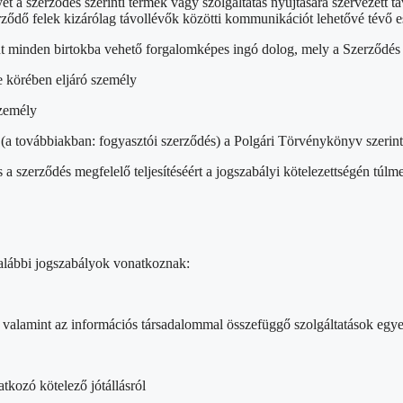
 a szerződés szerinti termék vagy szolgáltatás nyújtására szervezett távé
ződő felek kizárólag távollévők közötti kommunikációt lehetővé tévő 
nt minden birtokba vehető forgalomképes ingó dolog, mely a Szerződés 
e körében eljáró személy
személy
n (a továbbiakban: fogyasztói szerződés) a Polgári Törvénykönyv szerint
ozás a szerződés megfelelő teljesítéséért a jogszabályi kötelezettségén t
 alábbi jogszabályok vonatkoznak:
, valamint az információs társadalommal összefüggő szolgáltatások egye
tkozó kötelező jótállásról