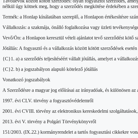
Távollévők között kötött szerződés: olyan fogyasztói szerződés, amelyet
nélkül úgy kötnek meg, hogy a szerződés megkötése érdekében a szer
Termék: a Honlap kínálatában szereplő, a Honlapon értékesítésre szá
Vállalkozás: a szakmája, önálló foglalkozása vagy üzleti tevékenység
Vevő/Ön: a Honlapon keresztül vételi ajánlatot tevő szerződést kötő 
Jótállás: A fogyasztó és a vállalkozás között kötött szerződések eseté
{C}1. a) a szerződés teljesítéséért vállalt jótállás, amelyet a vállalk
{C}2. b) a jogszabályon alapuló kötelező jótállás
Vonatkozó jogszabályok
A Szerződésre a magyar jog előírásai az irányadóak, és különösen az
1997. évi CLV. törvény a fogyasztóvédelemről
2001. évi CVIII. törvény az elektronikus kereskedelmi szolgáltatások
2013. évi V. törvény a Polgári Törvénykönyvről
151/2003. (IX.22.) kormányrendelet a tartós fogyasztási cikkekre vona