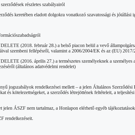
 szerződések részletes szabályairól
rződés keretében eladott dolgokra vonatkozó szavatossági és jótállási i
nformációszabadságról
8. február 28.) a belső piacon belül a vevő állampolgársága, lak
rmáival szembeni fellépésről, valamint a 2006/2004/EK és az (EU) 2017
6. április 27.) a természetes személyeknek a személyes adatok k
zéséről (általános adatvédelmi rendelet)
ényű jogszabályok rendelkezései mellett – a jelen Általános Szerződés
 kötelezettségeket, a szerződés létrejöttének feltételeit, a teljesítési hat
et jelen ÁSZF nem tartalmaz, a Honlapon elérhető egyéb tájékoztatások
F rendelkezéseit.