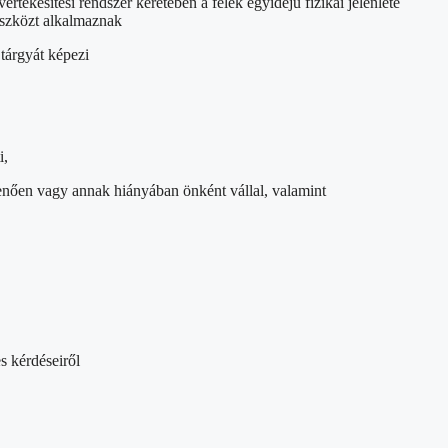
rtékesítési rendszer keretében a felek egyidejű fizikai jelenléte
eszközt alkalmaznak
tárgyát képezi
i,
úlmenően vagy annak hiányában önként vállal, valamint
s kérdéseiről