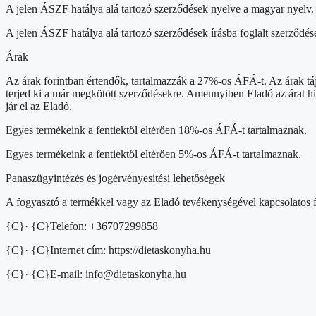
A jelen ÁSZF hatálya alá tartozó szerződések nyelve a magyar nyelv.
A jelen ÁSZF hatálya alá tartozó szerződések írásba foglalt szerződé
Árak
Az árak forintban értendők, tartalmazzák a 27%-os ÁFÁ-t. Az árak táj
terjed ki a már megkötött szerződésekre. Amennyiben Eladó az árat hib
jár el az Eladó.
Egyes termékeink a fentiektől eltérően 18%-os ÁFÁ-t tartalmaznak.
Egyes termékeink a fentiektől eltérően 5%-os ÁFÁ-t tartalmaznak.
Panaszügyintézés és jogérvényesítési lehetőségek
A fogyasztó a termékkel vagy az Eladó tevékenységével kapcsolatos fog
{C}· {C}Telefon: +36707299858
{C}· {C}Internet cím: https://dietaskonyha.hu
{C}· {C}E-mail: info@dietaskonyha.hu