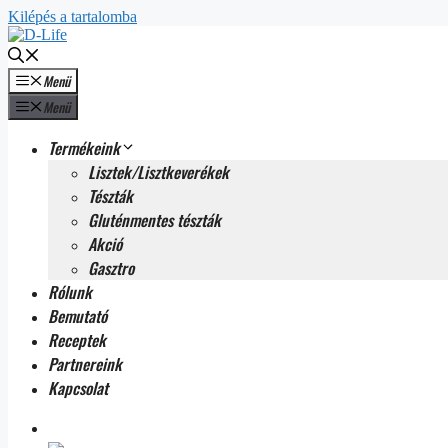
Kilépés a tartalomba
Menü
Menü
Termékeink
Lisztek/Lisztkeverékek
Tészták
Gluténmentes tészták
Akció
Gasztro
Rólunk
Bemutató
Receptek
Partnereink
Kapcsolat