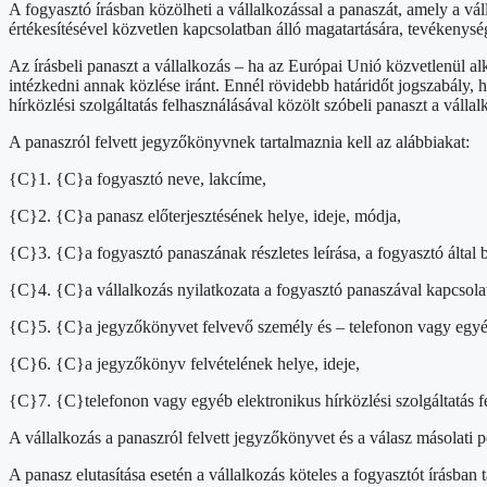
A fogyasztó írásban közölheti a vállalkozással a panaszát, amely a vál
értékesítésével közvetlen kapcsolatban álló magatartására, tevékenys
Az írásbeli panaszt a vállalkozás – ha az Európai Unió közvetlenül 
intézkedni annak közlése iránt. Ennél rövidebb határidőt jogszabály, h
hírközlési szolgáltatás felhasználásával közölt szóbeli panaszt a válla
A panaszról felvett jegyzőkönyvnek tartalmaznia kell az alábbiakat:
{C}1. {C}a fogyasztó neve, lakcíme,
{C}2. {C}a panasz előterjesztésének helye, ideje, módja,
{C}3. {C}a fogyasztó panaszának részletes leírása, a fogyasztó álta
{C}4. {C}a vállalkozás nyilatkozata a fogyasztó panaszával kapcsolat
{C}5. {C}a jegyzőkönyvet felvevő személy és – telefonon vagy egyéb el
{C}6. {C}a jegyzőkönyv felvételének helye, ideje,
{C}7. {C}telefonon vagy egyéb elektronikus hírközlési szolgáltatás f
A vállalkozás a panaszról felvett jegyzőkönyvet és a válasz másolati 
A panasz elutasítása esetén a vállalkozás köteles a fogyasztót írásban 