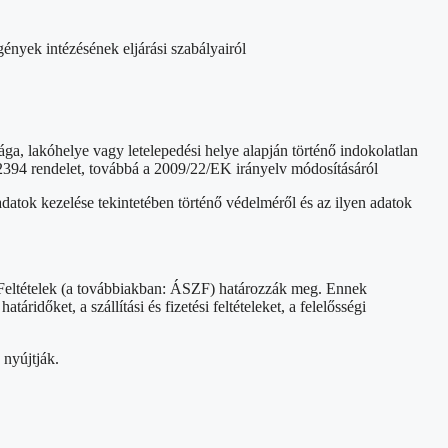
gények intézésének eljárási szabályairól
óhelye vagy letelepedési helye alapján történő indokolatlan
/2394 rendelet, továbbá a 2009/22/EK irányelv módosításáról
ezelése tekintetében történő védelméről és az ilyen adatok
i Feltételek (a továbbiakban: ÁSZF) határozzák meg. Ennek
áridőket, a szállítási és fizetési feltételeket, a felelősségi
 nyújtják.