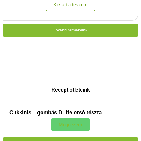
Kosárba teszem
További termékeink
Recept ötleteink
Cukkinis – gombás D-life orsó tészta
Megnézem