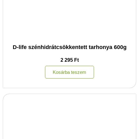
D-life szénhidrátcsökkentett tarhonya 600g
2 295
Ft
Kosárba teszem