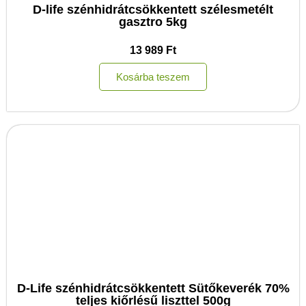
D-life szénhidrátcsökkentett szélesmetélt
gasztro 5kg
13 989
Ft
Kosárba teszem
D-Life szénhidrátcsökkentett Sütőkeverék 70%
teljes kiőrlésű liszttel 500g