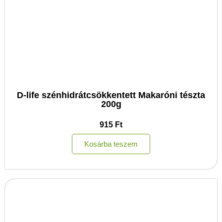
D-life szénhidrátcsökkentett Makaróni tészta
200g
915
Ft
Kosárba teszem