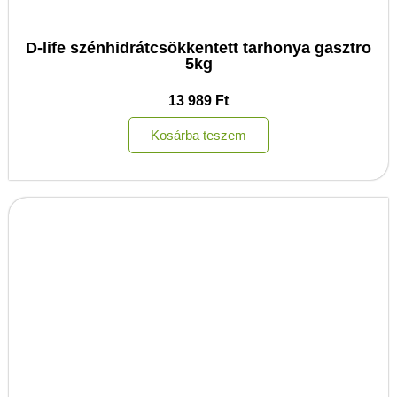
D-life szénhidrátcsökkentett tarhonya gasztro
5kg
13 989
Ft
Kosárba teszem