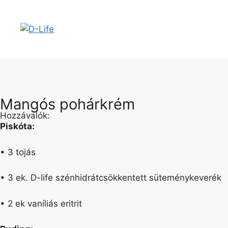
Mangós pohárkrém
Hozzávalók:
Piskóta:
• 3 tojás
• 3 ek. D-life szénhidrátcsökkentett süteménykeverék
• 2 ek vaníliás eritrit