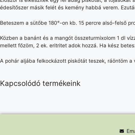
Először is elkészítek egy fél adag piskótát, a tojásoka
édesítőszer másik felét és kemény habbá verem. Ezután
Beteszem a sütőbe 180°-on kb. 15 percre alsó-felső p
Közben a banánt és a mangót összeturmixolom 1 dl vízz
mellett főzöm, 2 ek. eritritet adok hozzá. Ha kész bete
A pohár aljába felkockázott piskótát teszek, ráöntöm a 
Kapcsolódó termékeink
Ema