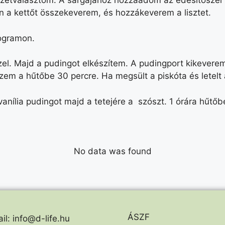
t szétválasztom. A sárgájához hozzáadom az édesítőszer 
 a kettőt összekeverem, és hozzákeverem a lisztet.
rogramon.
el. Majd a pudingot elkészítem. A pudingport kikeverem
szem a hűtőbe 30 percre. Ha megsült a piskóta és letelt 
vanília pudingot majd a tetejére a szószt. 1 órára hűtő
No data was found
ÁSZF
il: info@d-life.hu