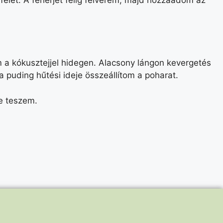
felét. A fehérjét félig felverem, majd hozzáadom az
 a kókusztejjel hidegen. Alacsony lángon kevergetés
a puding hűtési ideje összeállítom a poharat.
be teszem.