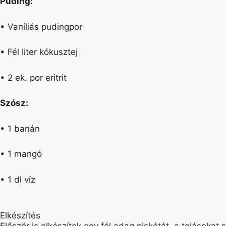
Puding:
• Vaníliás pudingpor
• Fél liter kókusztej
• 2 ek. por eritrit
Szósz:
• 1 banán
• 1 mangó
• 1 dl víz
Elkészítés